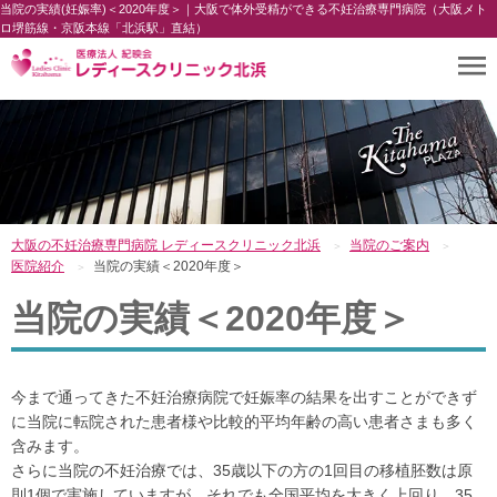
当院の実績(妊娠率)＜2020年度＞｜大阪で体外受精ができる不妊治療専門病院（大阪メト
ロ堺筋線・京阪本線「北浜駅」直結）
大阪の不妊治療専門病院 レディースクリニック北浜
当院のご案内
医院紹介
当院の実績＜2020年度＞
当院の実績＜2020年度＞
今まで通ってきた不妊治療病院で妊娠率の結果を出すことができず
に当院に転院された患者様や比較的平均年齢の高い患者さまも多く
含みます。
さらに当院の不妊治療では、35歳以下の方の1回目の移植胚数は原
則1個で実施していますが、それでも全国平均を大きく上回り、35