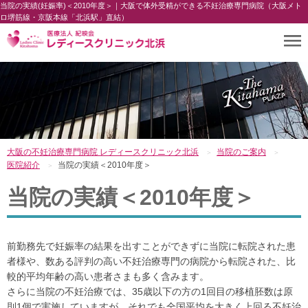
当院の実績(妊娠率)＜2010年度＞｜大阪で体外受精ができる不妊治療専門病院（大阪メト
ロ堺筋線・京阪本線「北浜駅」直結）
大阪の不妊治療専門病院 レディースクリニック北浜
当院のご案内
医院紹介
当院の実績＜2010年度＞
当院の実績＜2010年度＞
前勤務先で妊娠率の結果を出すことができずに当院に転院された患
者様や、数ある評判の高い不妊治療専門の病院から転院された、比
較的平均年齢の高い患者さまも多く含みます。
さらに当院の不妊治療では、35歳以下の方の1回目の移植胚数は原
則1個で実施していますが、それでも全国平均を大きく上回る不妊治