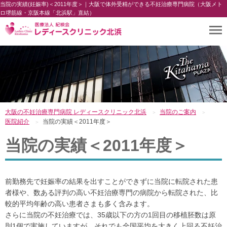
当院の実績(妊娠率)＜2011年度＞｜大阪で体外受精ができる不妊治療専門病院（大阪メト
ロ堺筋線・京阪本線「北浜駅」直結）
大阪の不妊治療専門病院 レディースクリニック北浜
当院のご案内
医院紹介
当院の実績＜2011年度＞
当院の実績＜2011年度＞
前勤務先で妊娠率の結果を出すことができずに当院に転院された患
者様や、数ある評判の高い不妊治療専門の病院から転院された、比
較的平均年齢の高い患者さまも多く含みます。
さらに当院の不妊治療では、35歳以下の方の1回目の移植胚数は原
則1個で実施していますが、それでも全国平均を大きく上回る不妊治