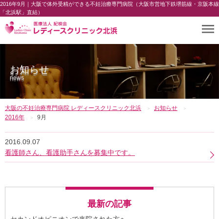
2016年9月｜大阪で体外受精ができる不妊治療専門病院（大阪市営地下鉄堺筋線・京阪本線
「北浜駅」直結）
お知らせ
news
大阪の不妊治療専門病院 レディースクリニック北浜
お知らせ
2016年
9月
2016.09.07
看護師さん、看護助手さんを募集中です。
最新の記事
セカンドオピニオンで来院された方へ