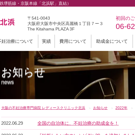
下鉄堺筋線・京阪本線「北浜駅」直結）
〒541-0043
初回のご
大阪府大阪市中央区高麗橋１丁目７ー３
06-6
The Kitahama PLAZA 3F
不妊治療について
実績
費用について
助成金について
お知らせ
news
大阪の不妊治療専門病院 レディースクリニック北浜
お知らせ
2022年
2022.06.29
全国の自治体に、不妊治療の助成金を！