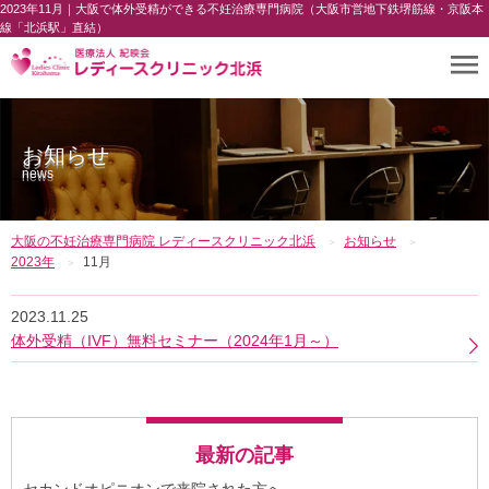
2023年11月｜大阪で体外受精ができる不妊治療専門病院（大阪市営地下鉄堺筋線・京阪本
線「北浜駅」直結）
お知らせ
news
大阪の不妊治療専門病院 レディースクリニック北浜
お知らせ
2023年
11月
2023.11.25
体外受精（IVF）無料セミナー（2024年1月～）
最新の記事
セカンドオピニオンで来院された方へ