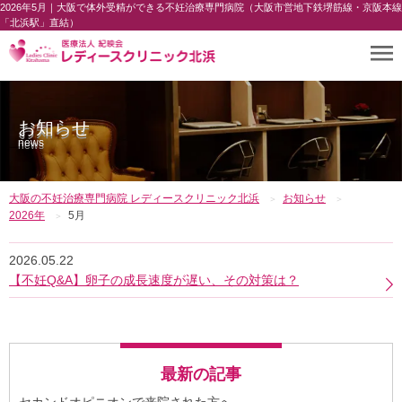
2026年5月｜大阪で体外受精ができる不妊治療専門病院（大阪市営地下鉄堺筋線・京阪本線
「北浜駅」直結）
お知らせ
news
大阪の不妊治療専門病院 レディースクリニック北浜
お知らせ
2026年
5月
2026.05.22
【不妊Q&A】卵子の成長速度が遅い、その対策は？
最新の記事
セカンドオピニオンで来院された方へ