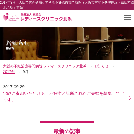
2017年9月｜大阪で体外受精ができる不妊治療専門病院（大阪市営地下鉄堺筋線・京阪本線
「北浜駅」直結）
お知らせ
news
大阪の不妊治療専門病院 レディースクリニック北浜
お知らせ
2017年
9月
2017.09.29
治験に参加いただける、不妊症と診断されたご夫婦を募集してい
ます。
最新の記事