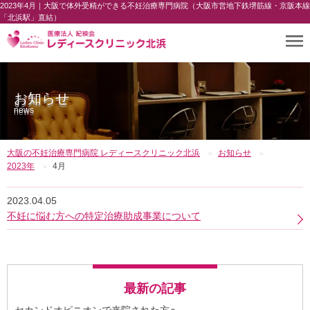
2023年4月｜大阪で体外受精ができる不妊治療専門病院（大阪市営地下鉄堺筋線・京阪本線
「北浜駅」直結）
お知らせ
news
大阪の不妊治療専門病院 レディースクリニック北浜
お知らせ
2023年
4月
2023.04.05
不妊に悩む方への特定治療助成事業について
最新の記事
セカンドオピニオンで来院された方へ