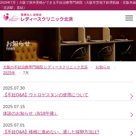
2025年7月｜大阪で体外受精ができる不妊治療専門病院（大阪市営地下鉄堺筋線・京阪本線
「北浜駅」直結）
お知らせ
news
大阪の不妊治療専門病院 レディースクリニック北浜
お知らせ
2025年
7月
2025.07.30
【不妊Q&A】ウトロゲスタンの使用について
2025.07.15
休診のお知らせ（8/18午後）
2025.07.01
【不妊Q&A】移植に進めない、適した採卵方法は?