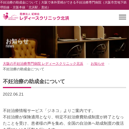
不妊治療の助成金について｜大阪で体外受精ができる不妊治療専門病院（大阪市営地下鉄
堺筋線・京阪本線「北浜駅」直結）
お知らせ
news
大阪の不妊治療専門病院 レディースクリニック北浜
お知らせ
不妊治療の助成金について
不妊治療の助成金について
2022.06.21
不妊治療情報サービス「ジネコ」よりご案内です。
不妊治療が保険適用となり、特定不妊治療費助成制度が終了となっ
たことを受け、患者様の声を集め、全国の自治体へ助成制度の復活