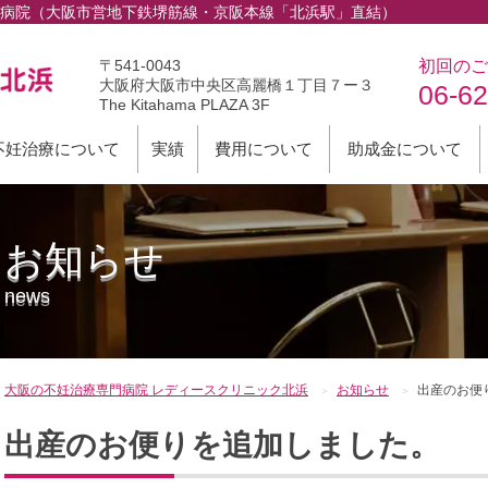
病院（大阪市営地下鉄堺筋線・京阪本線「北浜駅」直結）
〒541-0043
初回のご
大阪府大阪市中央区高麗橋１丁目７ー３
06-6
The Kitahama PLAZA 3F
不妊治療について
実績
費用について
助成金について
お知らせ
news
大阪の不妊治療専門病院 レディースクリニック北浜
お知らせ
出産のお便
出産のお便りを追加しました。