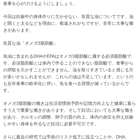
食事を心がけけるようにしましょう。
今回は妊娠中の身体作りに欠かせない、良質な油についてです。油
と聞くと太るなどを理由に、敬遠されがちですが、非常に大事な働
きがあります。
良質な油「オメガ3脂肪酸」
魚油に含まれるDHAやEPAはオメガ3脂肪酸に属する必須脂肪酸で
す。必須脂肪酸とは体内で作ることのできない脂肪酸で、食事から
の摂取を欠かすことができません。油を取りすぎていると感じる方
が多いかもしれませんが、これらの油は不足しています。というの
も近年食事の欧米化に伴い、魚を食べる習慣が減っているからで
す。
オメガ3脂肪酸の働きは生活習慣病予防や記憶力向上など健康に暮ら
すうえで重要な働きがあります。そして妊活においても大事な働き
があり、ホルモンの調整、卵子の質の向上、体内の炎症を抑え妊娠
しやすい身体を作るなど妊活に必要不可欠です。
さらに最近の研究では早産のリスク低下に役立つことや、DHA、