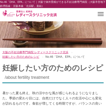
No.46「DHA、EPA」について｜大阪で体外受精ができる不妊治療専門病院（大阪市営地下
鉄堺筋線・京阪本線「北浜駅」直結）
大阪の不妊治療専門病院 レディースクリニック北浜
妊娠したい方のためのレシピ
No.46「DHA、EPA」について
妊娠したい方のためのレシピ
about fertility treatment
暑かった夏も終え、秋の涼やかな風が感じられるようになりまし
た。季節の変わり目には、自然だけでなく人々の生活や心にも変化
が訪れるものです。食欲が増してくる時期ですが、バランスの良い