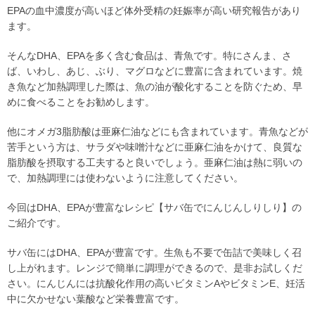
EPAの血中濃度が高いほど体外受精の妊娠率が高い研究報告があり
ます。
そんなDHA、EPAを多く含む食品は、青魚です。特にさんま、さ
ば、いわし、あじ、ぶり、マグロなどに豊富に含まれています。焼
き魚など加熱調理した際は、魚の油が酸化することを防ぐため、早
めに食べることをお勧めします。
他にオメガ3脂肪酸は亜麻仁油などにも含まれています。青魚などが
苦手という方は、サラダや味噌汁などに亜麻仁油をかけて、良質な
脂肪酸を摂取する工夫すると良いでしょう。亜麻仁油は熱に弱いの
で、加熱調理には使わないように注意してください。
今回はDHA、EPAが豊富なレシピ【サバ缶でにんじんしりしり】の
ご紹介です。
サバ缶にはDHA、EPAが豊富です。生魚も不要で缶詰で美味しく召
し上がれます。レンジで簡単に調理ができるので、是非お試しくだ
さい。にんじんには抗酸化作用の高いビタミンAやビタミンE、妊活
中に欠かせない葉酸など栄養豊富です。