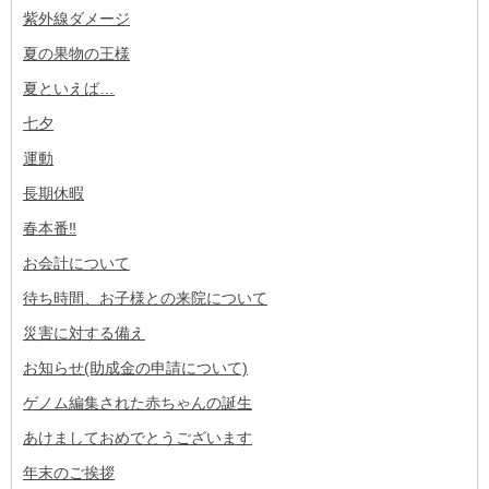
紫外線ダメージ
夏の果物の王様
夏といえば…
七夕
運動
長期休暇
春本番‼︎
お会計について
待ち時間、お子様との来院について
災害に対する備え
お知らせ(助成金の申請について)
ゲノム編集された赤ちゃんの誕生
あけましておめでとうございます
年末のご挨拶