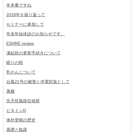
冬本番ですね
2018年を振り返って
セミナーに参加して
年末年始休診のお知らせです。
ESHRE review
凍結胚の更新手続きについて
眠りの秋
乳がんについて
台風21号の被害と停電対策として
果糖
先天性風疹症候群
ビタミンD
体外受精の歴史
基礎と臨床