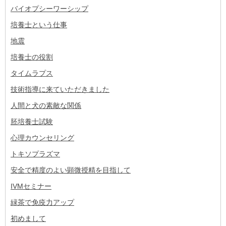
バイオプシーワーシップ
培養士という仕事
地震
培養士の役割
タイムラプス
技術指導に来ていただきました
人間と犬の素敵な関係
胚培養士試験
心理カウンセリング
トキソプラズマ
安全で精度のよい顕微授精を目指して
IVMセミナー
緑茶で免疫力アップ
初めまして