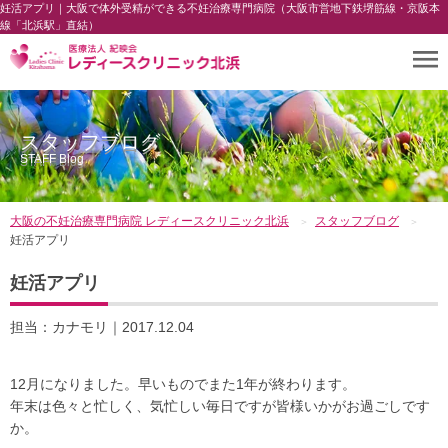
妊活アプリ｜大阪で体外受精ができる不妊治療専門病院（大阪市営地下鉄堺筋線・京阪本
線「北浜駅」直結）
スタッフブログ
STAFF Blog
大阪の不妊治療専門病院 レディースクリニック北浜
スタッフブログ
妊活アプリ
妊活アプリ
担当：カナモリ｜2017.12.04
12月になりました。早いものでまた1年が終わります。
年末は色々と忙しく、気忙しい毎日ですが皆様いかがお過ごしです
か。