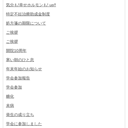
気分も!幸せホルモンも! up‼︎
特定不妊治療助成金制度
処方箋の期限について
ご挨拶
ご挨拶
開院10周年
寒い朝のひと息
年末年始のお知らせ
学会参加報告
学会参加
糖化
未病
発生の成り立ち
学会に参加しました