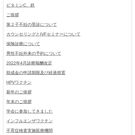
ビタミンC、鉄
ご挨拶
第２子不妊の受診について
カウンセリングとIVFセミナーについて
保険診療について
男性不妊外来の予約について
2022年4月診療報酬改定
助成金の申請期限及び経過措置
HPVワクチン
新年のご挨拶
年末のご挨拶
学会に参加してきました
インフルエンザワクチン
不育症検査実施医療機関