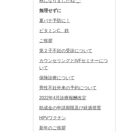
秋になりましたね^_^
無理せずに
夏バテ予防に！
ビタミンC、鉄
ご挨拶
第２子不妊の受診について
カウンセリングとIVFセミナーにつ
いて
保険診療について
男性不妊外来の予約について
2022年4月診療報酬改定
助成金の申請期限及び経過措置
HPVワクチン
新年のご挨拶