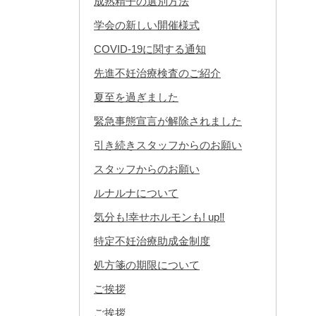
成熟精子の選別方法
学会の新しい開催様式
COVID-19に関する通知
先進不妊治療検査のご紹介
夏至を過ぎました
緊急事態宣言が解除されました
引き続きスタッフからのお願い
スタッフからのお願い
ルナルナについて
気分も!幸せホルモンも! up‼︎
特定不妊治療助成金制度
処方箋の期限について
ご挨拶
ご挨拶