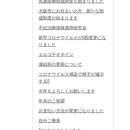
先進医療助成制度も始まりました
大阪市にお住まいの方 新たな助
成制度が始まります
不妊治療保険適用研究会
新型コロナウイルスが5類変更にな
りました
エルゴチオネイン
凍結胚の更新について
コロナウイルス感染で精子が減少
する⁉
今年もよろしくお願いします
年末のご挨拶
お支払い方法が変更になりました
自分ご褒美