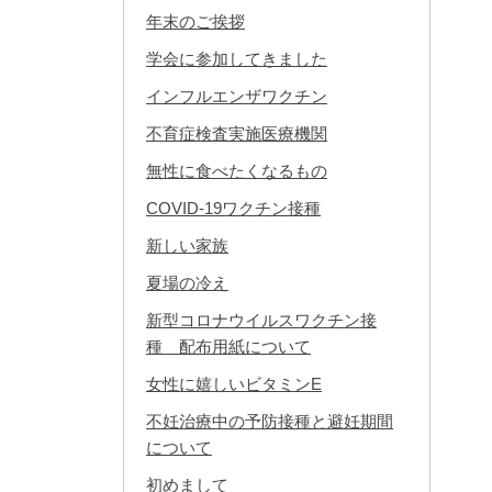
年末のご挨拶
学会に参加してきました
インフルエンザワクチン
不育症検査実施医療機関
無性に食べたくなるもの
COVID-19ワクチン接種
新しい家族
夏場の冷え
新型コロナウイルスワクチン接
種 配布用紙について
女性に嬉しいビタミンE
不妊治療中の予防接種と避妊期間
について
初めまして