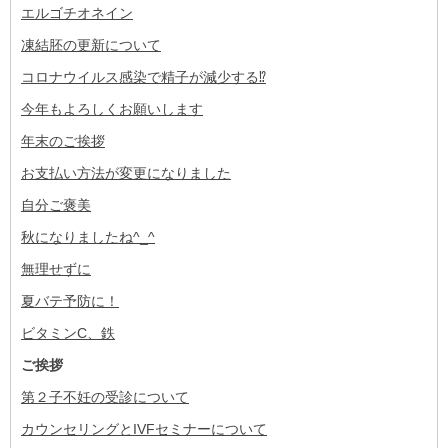
エルゴチオネイン
凍結胚の更新について
コロナウイルス感染で精子が減少する⁉
今年もよろしくお願いします
年末のご挨拶
お支払い方法が変更になりました
自分ご褒美
秋になりましたね^_^
無理せずに
夏バテ予防に！
ビタミンC、鉄
ご挨拶
第２子不妊の受診について
カウンセリングとIVFセミナーについて