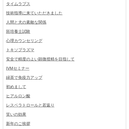
タイムラプス
技術指導に来ていただきました
人間と犬の素敵な関係
胚培養士試験
心理カウンセリング
トキソプラズマ
安全で精度のよい顕微授精を目指して
IVMセミナー
緑茶で免疫力アップ
初めまして
ヒアルロン酸
レスベラトロールと若返り
笑いの効果
新年のご挨拶