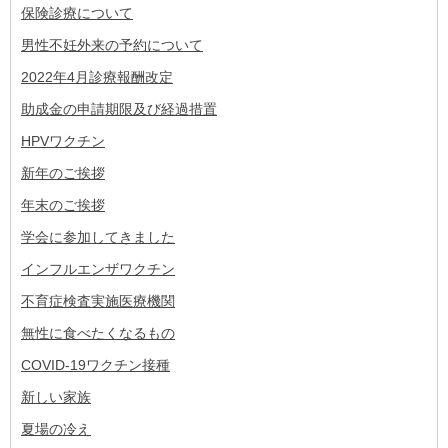
保険診療について
男性不妊外来の予約について
2022年4月診療報酬改定
助成金の申請期限及び経過措置
HPVワクチン
新年のご挨拶
年末のご挨拶
学会に参加してきました
インフルエンザワクチン
不育症検査実施医療機関
無性に食べたくなるもの
COVID-19ワクチン接種
新しい家族
夏場の冷え