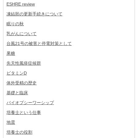
ESHRE review
凍結胚の更新手続きについて
眠りの秋
乳がんについて
台風21号の被害と停電対策として
果糖
先天性風疹症候群
ビタミンD
体外受精の歴史
基礎と臨床
バイオプシーワーシップ
培養士という仕事
地震
培養士の役割