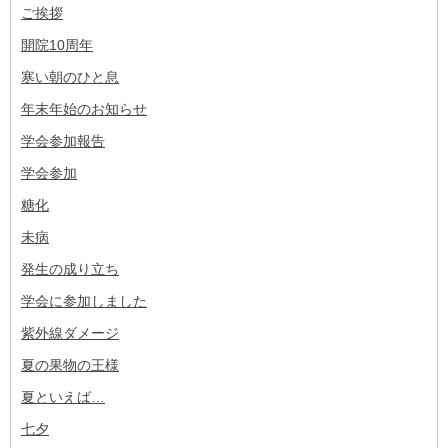
ご挨拶
開院10周年
寒い朝のひと息
年末年始のお知らせ
学会参加報告
学会参加
糖化
未病
発生の成り立ち
学会に参加しました
紫外線ダメージ
夏の果物の王様
夏といえば…
七夕