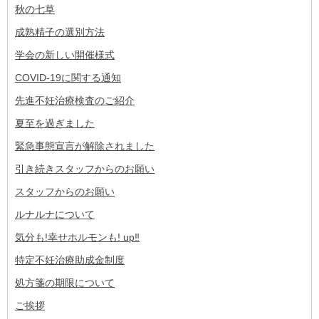
秋の七草
成熟精子の選別方法
学会の新しい開催様式
COVID-19に関する通知
先進不妊治療検査のご紹介
夏至を過ぎました
緊急事態宣言が解除されました
引き続きスタッフからのお願い
スタッフからのお願い
ルナルナについて
気分も!幸せホルモンも! up‼︎
特定不妊治療助成金制度
処方箋の期限について
ご挨拶