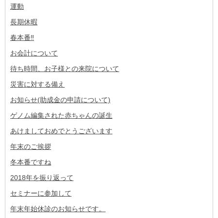
運動
長期休暇
春本番‼︎
お会計について
待ち時間、お子様との来院について
災害に対する備え
お知らせ(助成金の申請について)
ゲノム編集された赤ちゃんの誕生
あけましておめでとうございます
年末のご挨拶
冬本番ですね
2018年を振り返って
セミナーに参加して
年末年始休診のお知らせです。