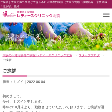
ご挨拶｜大阪で体外受精ができる不妊治療専門病院（大阪市営地下鉄堺筋線・京阪本線
「北浜駅」直結）
スタッフブログ
STAFF Blog
大阪の不妊治療専門病院 レディースクリニック北浜
スタッフブログ
ご挨拶
ご挨拶
担当：ミズイ｜2022.06.04
初めまして。
受付、ミズイと申します。
昨年の10月末より、勤務させていただいております。ご挨拶が遅