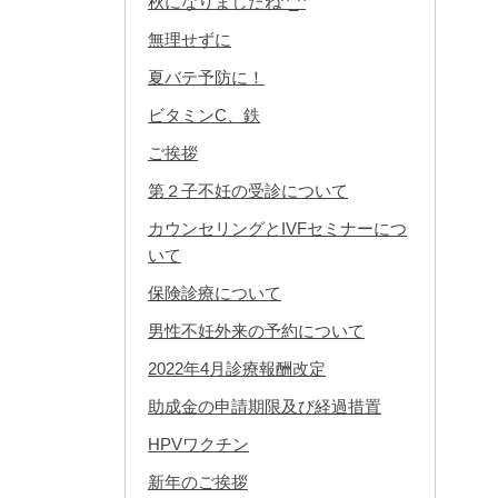
秋になりましたね^_^
無理せずに
夏バテ予防に！
ビタミンC、鉄
ご挨拶
第２子不妊の受診について
カウンセリングとIVFセミナーにつ
いて
保険診療について
男性不妊外来の予約について
2022年4月診療報酬改定
助成金の申請期限及び経過措置
HPVワクチン
新年のご挨拶