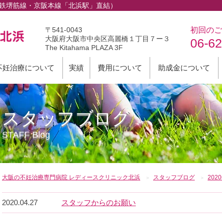
下鉄堺筋線・京阪本線「北浜駅」直結）
〒541-0043
初回のご
大阪府大阪市中央区高麗橋１丁目７ー３
06-6
The Kitahama PLAZA 3F
不妊治療について
実績
費用について
助成金について
スタッフブログ
STAFF Blog
大阪の不妊治療専門病院 レディースクリニック北浜
スタッフブログ
202
2020.04.27
スタッフからのお願い