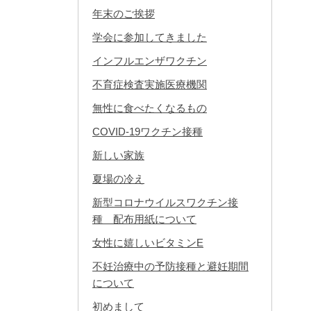
年末のご挨拶
学会に参加してきました
インフルエンザワクチン
不育症検査実施医療機関
無性に食べたくなるもの
COVID-19ワクチン接種
新しい家族
夏場の冷え
新型コロナウイルスワクチン接
種 配布用紙について
女性に嬉しいビタミンE
不妊治療中の予防接種と避妊期間
について
初めまして