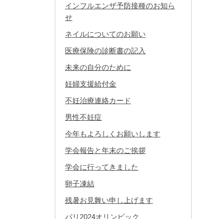
インフルエンザ予防接種のお知ら
せ
ネイルについてのお願い
医療保険の診断書の記入
未来の自分のために
妊婦支援給付金
不妊治療連絡カード
男性不妊症
今年もよろしくお願いします
学会報告と年末のご挨拶
学会に行ってきました
卵子凍結
残暑お見舞い申し上げます
パリ2024オリンピック