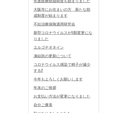
先進医療助成制度も始まりました
大阪市にお住まいの方 新たな助
成制度が始まります
不妊治療保険適用研究会
新型コロナウイルスが5類変更にな
りました
エルゴチオネイン
凍結胚の更新について
コロナウイルス感染で精子が減少
する⁉
今年もよろしくお願いします
年末のご挨拶
お支払い方法が変更になりました
自分ご褒美