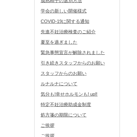
成熟精子の選別方法
学会の新しい開催様式
COVID-19に関する通知
先進不妊治療検査のご紹介
夏至を過ぎました
緊急事態宣言が解除されました
引き続きスタッフからのお願い
スタッフからのお願い
ルナルナについて
気分も!幸せホルモンも! up‼︎
特定不妊治療助成金制度
処方箋の期限について
ご挨拶
ご挨拶